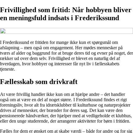
Frivillighed som fritid: Når hobbyen bliver
en meningsfuld indsats i Frederikssund
I Frederikssund er fritiden for mange ikke kun et spørgsmål om
afslapning – men også om engagement. Her mødes mennesker på
tværs af alder og baggrund for at bruge deres tid og evner på noget, der
rækker ud over dem selv. Frivillighed er blevet en naturlig del af
hverdagen, hvor hobbyer og interesser får nyt liv i fællesskabets
tjeneste.
Fællesskab som drivkraft
At være frivillig handler ikke kun om at hjælpe andre – det handler
også om at være en del af noget større. I Frederikssund findes et rigt
foreningsliv, hvor alt fra idrætsklubber til kulturhuse og naturprojekter
drives af mennesker, der brænder for deres sag. Det kan være den
pensionerede håndværker, der hjælper med at vedligeholde et klubhus,
eller den unge studerende, der arrangerer aktiviteter for børn i fritiden.
Fælles for dem er ønsket om at skabe værdi – både for andre og for sig