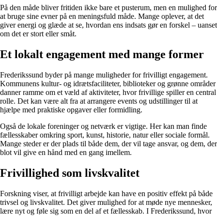
På den måde bliver fritiden ikke bare et pusterum, men en mulighed for
at bruge sine evner på en meningsfuld måde. Mange oplever, at det
giver energi og glæde at se, hvordan ens indsats gør en forskel – uanset
om det er stort eller småt.
Et lokalt engagement med mange former
Frederikssund byder på mange muligheder for frivilligt engagement.
Kommunens kultur- og idrætsfaciliteter, biblioteker og grønne områder
danner ramme om et væld af aktiviteter, hvor frivillige spiller en central
rolle. Det kan være alt fra at arrangere events og udstillinger til at
hjælpe med praktiske opgaver eller formidling.
Også de lokale foreninger og netværk er vigtige. Her kan man finde
fællesskaber omkring sport, kunst, historie, natur eller sociale formål.
Mange steder er der plads til både dem, der vil tage ansvar, og dem, der
blot vil give en hånd med en gang imellem.
Frivillighed som livskvalitet
Forskning viser, at frivilligt arbejde kan have en positiv effekt på både
trivsel og livskvalitet. Det giver mulighed for at møde nye mennesker,
lære nyt og føle sig som en del af et fællesskab. I Frederikssund, hvor