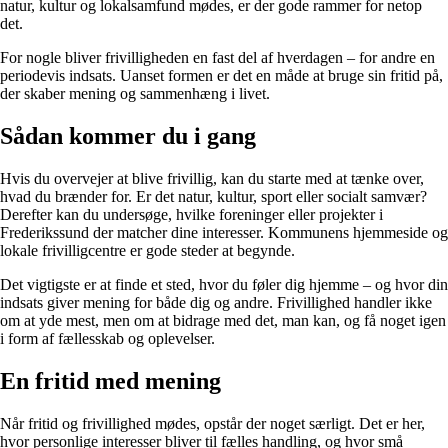
natur, kultur og lokalsamfund mødes, er der gode rammer for netop
det.
For nogle bliver frivilligheden en fast del af hverdagen – for andre en
periodevis indsats. Uanset formen er det en måde at bruge sin fritid på,
der skaber mening og sammenhæng i livet.
Sådan kommer du i gang
Hvis du overvejer at blive frivillig, kan du starte med at tænke over,
hvad du brænder for. Er det natur, kultur, sport eller socialt samvær?
Derefter kan du undersøge, hvilke foreninger eller projekter i
Frederikssund der matcher dine interesser. Kommunens hjemmeside og
lokale frivilligcentre er gode steder at begynde.
Det vigtigste er at finde et sted, hvor du føler dig hjemme – og hvor din
indsats giver mening for både dig og andre. Frivillighed handler ikke
om at yde mest, men om at bidrage med det, man kan, og få noget igen
i form af fællesskab og oplevelser.
En fritid med mening
Når fritid og frivillighed mødes, opstår der noget særligt. Det er her,
hvor personlige interesser bliver til fælles handling, og hvor små