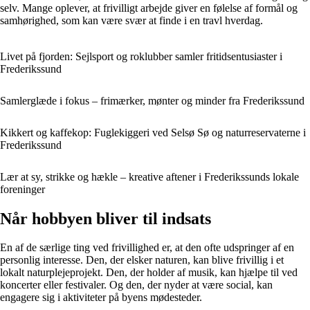
selv. Mange oplever, at frivilligt arbejde giver en følelse af formål og
samhørighed, som kan være svær at finde i en travl hverdag.
Livet på fjorden: Sejlsport og roklubber samler fritidsentusiaster i
Frederikssund
Samlerglæde i fokus – frimærker, mønter og minder fra Frederikssund
Kikkert og kaffekop: Fuglekiggeri ved Selsø Sø og naturreservaterne i
Frederikssund
Lær at sy, strikke og hækle – kreative aftener i Frederikssunds lokale
foreninger
Når hobbyen bliver til indsats
En af de særlige ting ved frivillighed er, at den ofte udspringer af en
personlig interesse. Den, der elsker naturen, kan blive frivillig i et
lokalt naturplejeprojekt. Den, der holder af musik, kan hjælpe til ved
koncerter eller festivaler. Og den, der nyder at være social, kan
engagere sig i aktiviteter på byens mødesteder.