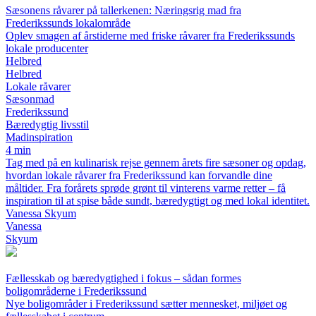
Sæsonens råvarer på tallerkenen: Næringsrig mad fra
Frederikssunds lokalområde
Oplev smagen af årstiderne med friske råvarer fra Frederikssunds
lokale producenter
Helbred
Helbred
Lokale råvarer
Sæsonmad
Frederikssund
Bæredygtig livsstil
Madinspiration
4 min
Tag med på en kulinarisk rejse gennem årets fire sæsoner og opdag,
hvordan lokale råvarer fra Frederikssund kan forvandle dine
måltider. Fra forårets sprøde grønt til vinterens varme retter – få
inspiration til at spise både sundt, bæredygtigt og med lokal identitet.
Vanessa Skyum
Vanessa
Skyum
Fællesskab og bæredygtighed i fokus – sådan formes
boligområderne i Frederikssund
Nye boligområder i Frederikssund sætter mennesket, miljøet og