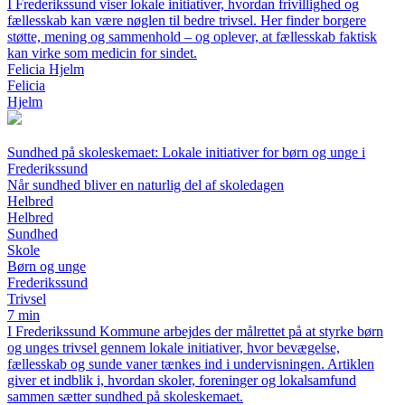
I Frederikssund viser lokale initiativer, hvordan frivillighed og
fællesskab kan være nøglen til bedre trivsel. Her finder borgere
støtte, mening og sammenhold – og oplever, at fællesskab faktisk
kan virke som medicin for sindet.
Felicia Hjelm
Felicia
Hjelm
Sundhed på skoleskemaet: Lokale initiativer for børn og unge i
Frederikssund
Når sundhed bliver en naturlig del af skoledagen
Helbred
Helbred
Sundhed
Skole
Børn og unge
Frederikssund
Trivsel
7 min
I Frederikssund Kommune arbejdes der målrettet på at styrke børn
og unges trivsel gennem lokale initiativer, hvor bevægelse,
fællesskab og sunde vaner tænkes ind i undervisningen. Artiklen
giver et indblik i, hvordan skoler, foreninger og lokalsamfund
sammen sætter sundhed på skoleskemaet.