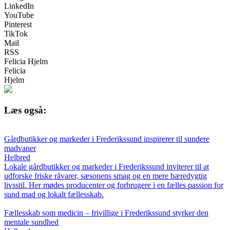
LinkedIn
YouTube
Pinterest
TikTok
Mail
RSS
Felicia Hjelm
Felicia
Hjelm
Læs også:
Gårdbutikker og markeder i Frederikssund inspirerer til sundere
madvaner
Helbred
Lokale gårdbutikker og markeder i Frederikssund inviterer til at
udforske friske råvarer, sæsonens smag og en mere bæredygtig
livsstil. Her mødes producenter og forbrugere i en fælles passion for
sund mad og lokalt fællesskab.
Fællesskab som medicin – frivillige i Frederikssund styrker den
mentale sundhed