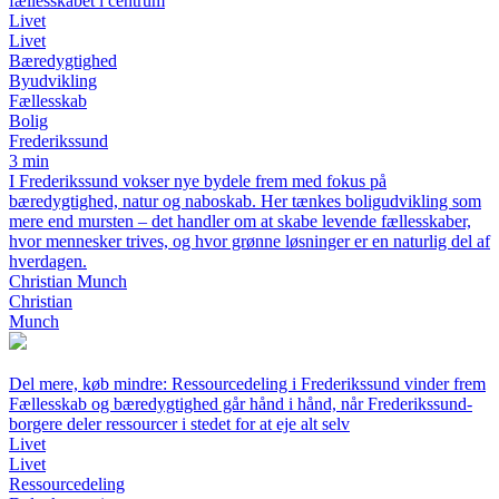
fællesskabet i centrum
Livet
Livet
Bæredygtighed
Byudvikling
Fællesskab
Bolig
Frederikssund
3 min
I Frederikssund vokser nye bydele frem med fokus på
bæredygtighed, natur og naboskab. Her tænkes boligudvikling som
mere end mursten – det handler om at skabe levende fællesskaber,
hvor mennesker trives, og hvor grønne løsninger er en naturlig del af
hverdagen.
Christian Munch
Christian
Munch
Del mere, køb mindre: Ressourcedeling i Frederikssund vinder frem
Fællesskab og bæredygtighed går hånd i hånd, når Frederikssund-
borgere deler ressourcer i stedet for at eje alt selv
Livet
Livet
Ressourcedeling