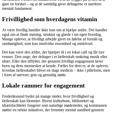
gøre en forskel – og at de samtidig giver deltagerne et stærkere
mentalt fundament.
Frivillighed som hverdagens vitamin
At være frivillig handler ikke kun om at hjælpe andre. Det handler
også om at finde mening, struktur og glæde i sin egen hverdag.
Mange oplever, at frivilligt arbejde giver en følelse af formål og
samhørighed, som kan modvirke ensomhed og mistrivsel.
Det kan være den ældre, der hjælper til i en lokal café og får nye
venner. Den unge, der deltager i et fællesskab omkring musik eller
idræt. Eller den tilflytter, der gennem frivilligt engagement lærer
byen og dens mennesker at kende. Fælles for dem er, at de oplever,
hvordan fællesskabet bliver en slags medicin – ikke i pilleform, men
i form af nærvær, grin og gensidig støtte.
Lokale rammer for engagement
Frederikssund byder på mange steder, hvor frivillighed og
fællesskab kan blomstre. Byens kulturhuse, biblioteker og
idrætsfaciliteter fungerer som naturlige mødesteder, og kommunen
støtter en række initiativer, der fremmer mental sundhed gennem