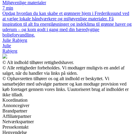
Miljøvenlige materialer
7 min
Opdag hvordan du kan skabe et grønnere hjem i Frederikssund ved
at vælge lokale håndværkere og miljøvenlige materialer. Få
inspiration til alt fra energiløsninger og indeklima til grønne haver og
uderum – og kom godt i gang med din bæredygtige
boligforvandling.
Julie Rabjerg
Julie
Rabjerg
© Alt indhold tilhører rettighedshaver.
© Alle rettigheder forbeholdes. Vi modtager muligvis en andel af
salget, når du handler via links på siden.
© Ophavsretten tilhører os og alt indhold er beskyttet. Vi
samarbejder med udvalgte partnere og kan modtage provision ved
køb foretaget gennem vores links. Uautoriseret brug af indholdet er
ikke tilladt.
Koordination
Annoncegiver
Brandpartner
Affiliatepartner
Netværkspartner
Pressekontakt
Henvendelse