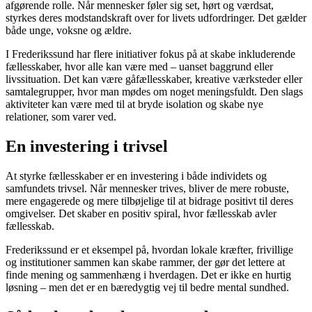
afgørende rolle. Når mennesker føler sig set, hørt og værdsat,
styrkes deres modstandskraft over for livets udfordringer. Det gælder
både unge, voksne og ældre.
I Frederikssund har flere initiativer fokus på at skabe inkluderende
fællesskaber, hvor alle kan være med – uanset baggrund eller
livssituation. Det kan være gåfællesskaber, kreative værksteder eller
samtalegrupper, hvor man mødes om noget meningsfuldt. Den slags
aktiviteter kan være med til at bryde isolation og skabe nye
relationer, som varer ved.
En investering i trivsel
At styrke fællesskaber er en investering i både individets og
samfundets trivsel. Når mennesker trives, bliver de mere robuste,
mere engagerede og mere tilbøjelige til at bidrage positivt til deres
omgivelser. Det skaber en positiv spiral, hvor fællesskab avler
fællesskab.
Frederikssund er et eksempel på, hvordan lokale kræfter, frivillige
og institutioner sammen kan skabe rammer, der gør det lettere at
finde mening og sammenhæng i hverdagen. Det er ikke en hurtig
løsning – men det er en bæredygtig vej til bedre mental sundhed.