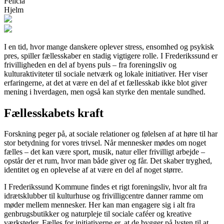
Felicia
Hjelm
I en tid, hvor mange danskere oplever stress, ensomhed og psykisk
pres, spiller fællesskaber en stadig vigtigere rolle. I Frederikssund er
frivilligheden en del af byens puls – fra foreningsliv og
kulturaktiviteter til sociale netværk og lokale initiativer. Her viser
erfaringerne, at det at være en del af et fællesskab ikke blot giver
mening i hverdagen, men også kan styrke den mentale sundhed.
Fællesskabets kraft
Forskning peger på, at sociale relationer og følelsen af at høre til har
stor betydning for vores trivsel. Når mennesker mødes om noget
fælles – det kan være sport, musik, natur eller frivilligt arbejde –
opstår der et rum, hvor man både giver og får. Det skaber tryghed,
identitet og en oplevelse af at være en del af noget større.
I Frederikssund Kommune findes et rigt foreningsliv, hvor alt fra
idrætsklubber til kulturhuse og frivilligcentre danner ramme om
møder mellem mennesker. Her kan man engagere sig i alt fra
genbrugsbutikker og naturpleje til sociale caféer og kreative
værksteder. Fælles for initiativerne er, at de bygger på lysten til at