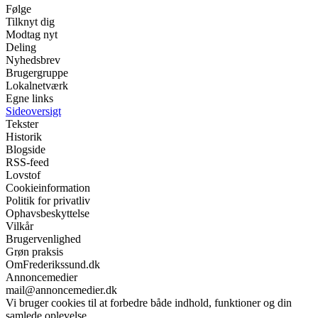
Følge
Tilknyt dig
Modtag nyt
Deling
Nyhedsbrev
Brugergruppe
Lokalnetværk
Egne links
Sideoversigt
Tekster
Historik
Blogside
RSS-feed
Lovstof
Cookieinformation
Politik for privatliv
Ophavsbeskyttelse
Vilkår
Brugervenlighed
Grøn praksis
OmFrederikssund.dk
Annoncemedier
mail@annoncemedier.dk
Vi bruger cookies til at forbedre både indhold, funktioner og din
samlede oplevelse.