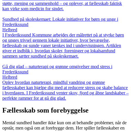
støtte, mening og sammenhold – og oplever, at fællesskab faktisk
kan virke som medicin for sindet.
Sundhed på skoleskemaet: Lokale initiativer for børn og unge i
Frederikssund
Helbred
I Frederikssund Kommune arbejdes der målrettet på at styrke børn
og unges trivsel gennem lokale initiativer, hvor bevægelse,
fællesskab og sunde vaner tænkes ind i undervisningen. Artiklen
giver et indblik i, hvordan skoler, foreninger og lokalsamfund
sammen sætter sundhed på skoleskemaet.
Gå dig glad – naturterapi og grønne omgivelser mod stress i
Frederikssund
Helbred
Oplev hvordan naturterapi, mindful vandring og grønne
fællesskaber kan hjælpe dig med at reducere stress og skabe balance
i hverdagen. I Frederikssund venter skov, fjord og åbne landskaber –
perfekte rammer for at gå dig glad.
Fællesskab som forebyggelse
Mental sundhed handler ikke kun om at behandle problemer, når de
opstår, men også om at forebygge dem. Her spiller fællesskaber en