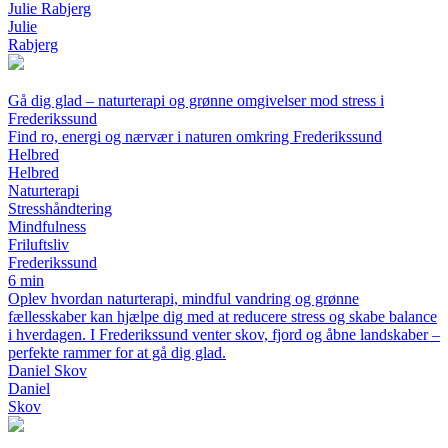
Julie Rabjerg
Julie
Rabjerg
Gå dig glad – naturterapi og grønne omgivelser mod stress i
Frederikssund
Find ro, energi og nærvær i naturen omkring Frederikssund
Helbred
Helbred
Naturterapi
Stresshåndtering
Mindfulness
Friluftsliv
Frederikssund
6 min
Oplev hvordan naturterapi, mindful vandring og grønne
fællesskaber kan hjælpe dig med at reducere stress og skabe balance
i hverdagen. I Frederikssund venter skov, fjord og åbne landskaber –
perfekte rammer for at gå dig glad.
Daniel Skov
Daniel
Skov