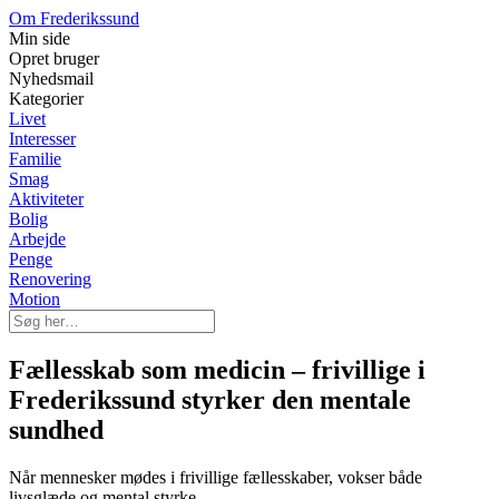
Om Frederikssund
Min side
Opret bruger
Nyhedsmail
Kategorier
Livet
Interesser
Familie
Smag
Aktiviteter
Bolig
Arbejde
Penge
Renovering
Motion
Fællesskab som medicin – frivillige i
Frederikssund styrker den mentale
sundhed
Når mennesker mødes i frivillige fællesskaber, vokser både
livsglæde og mental styrke