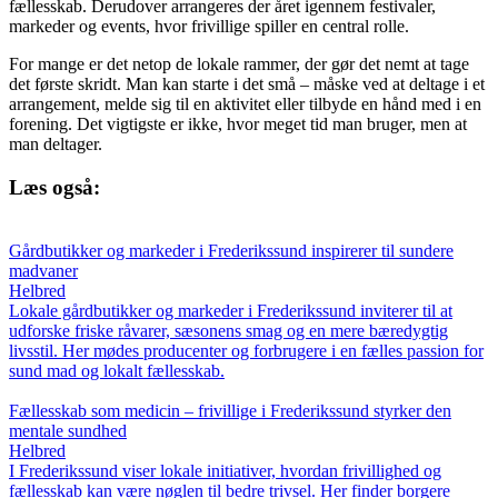
fællesskab. Derudover arrangeres der året igennem festivaler,
markeder og events, hvor frivillige spiller en central rolle.
For mange er det netop de lokale rammer, der gør det nemt at tage
det første skridt. Man kan starte i det små – måske ved at deltage i et
arrangement, melde sig til en aktivitet eller tilbyde en hånd med i en
forening. Det vigtigste er ikke, hvor meget tid man bruger, men at
man deltager.
Læs også:
Gårdbutikker og markeder i Frederikssund inspirerer til sundere
madvaner
Helbred
Lokale gårdbutikker og markeder i Frederikssund inviterer til at
udforske friske råvarer, sæsonens smag og en mere bæredygtig
livsstil. Her mødes producenter og forbrugere i en fælles passion for
sund mad og lokalt fællesskab.
Fællesskab som medicin – frivillige i Frederikssund styrker den
mentale sundhed
Helbred
I Frederikssund viser lokale initiativer, hvordan frivillighed og
fællesskab kan være nøglen til bedre trivsel. Her finder borgere