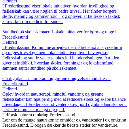
Helbred
I Frederikssund viser lokale initiativer, hvordan frivillighed og
fællesskab kan være nøglen til bedre trivsel. Her finder borgere
støtte, mening og sammenhold – og oplever, at fællesskab faktisk
kan virke som medicin for sindet.
Sundhed på skoleskemaet: Lokale initiativer for børn og unge i
Frederikssund
Helbred
I Frederikssund Kommune arbejdes der målrettet på at styrke børn
og unges trivsel gennem lokale initiativer, hvor bevægelse,
fællesskab og sunde vaner tænkes ind i undervisningen. Artiklen
giver et indblik i, hvordan skoler, foreninger og lokalsamfund
sammen sætter sundhed på skoleskemaet.
Gå dig glad – naturterapi og grønne omgivelser mod stress i
Frederikssund
Helbred
Oplev hvordan naturterapi, mindful vandring og grønne
fællesskaber kan hjælpe dig med at reducere stress og skabe balance
i hverdagen. I Frederikssund venter skov, fjord og åbne landskaber –
perfekte rammer for at gå dig glad.
Udforsk naturen omkring Frederikssund
Lær om de mange naturskønne områder og vandrestier i og omkring
Frederikssund. E-bogen dækker de bedste steder for vandreture,