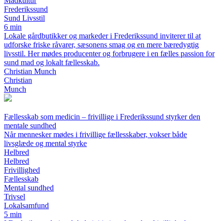
Madkultur
Frederikssund
Sund Livsstil
6 min
Lokale gårdbutikker og markeder i Frederikssund inviterer til at
udforske friske råvarer, sæsonens smag og en mere bæredygtig
livsstil. Her mødes producenter og forbrugere i en fælles passion for
sund mad og lokalt fællesskab.
Christian Munch
Christian
Munch
Fællesskab som medicin – frivillige i Frederikssund styrker den
mentale sundhed
Når mennesker mødes i frivillige fællesskaber, vokser både
livsglæde og mental styrke
Helbred
Helbred
Frivillighed
Fællesskab
Mental sundhed
Trivsel
Lokalsamfund
5 min