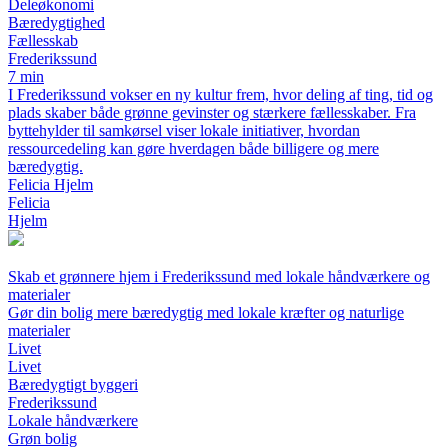
Deleøkonomi
Bæredygtighed
Fællesskab
Frederikssund
7 min
I Frederikssund vokser en ny kultur frem, hvor deling af ting, tid og
plads skaber både grønne gevinster og stærkere fællesskaber. Fra
byttehylder til samkørsel viser lokale initiativer, hvordan
ressourcedeling kan gøre hverdagen både billigere og mere
bæredygtig.
Felicia Hjelm
Felicia
Hjelm
Skab et grønnere hjem i Frederikssund med lokale håndværkere og
materialer
Gør din bolig mere bæredygtig med lokale kræfter og naturlige
materialer
Livet
Livet
Bæredygtigt byggeri
Frederikssund
Lokale håndværkere
Grøn bolig